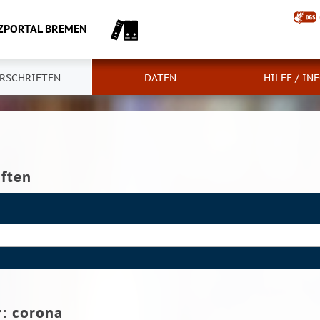
ZPORTAL BREMEN
RSCHRIFTEN
DATEN
HILFE / IN
iften
r:
corona