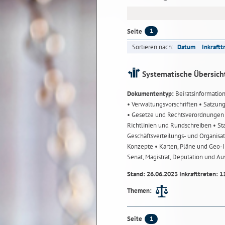
1
Seite
Sortieren nach:
Datum
Inkraftt
Systematische Übersich
Dokumententyp:
Beiratsinformatio
• Verwaltungsvorschriften
• Satzun
• Gesetze und Rechtsverordnunge
Richtlinien und Rundschreiben
• St
Geschäftsverteilungs- und Organisa
Konzepte
• Karten, Pläne und Geo
Senat, Magistrat, Deputation und A
Stand: 26.06.2023 Inkrafttreten: 1
Themen:
1
Seite