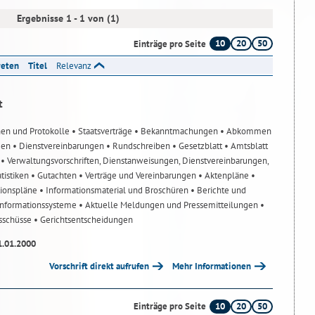
Ergebnisse 1 - 1 von (1)
10
20
50
Einträge pro Seite
reten
Titel
Relevanz
t
nen und Protokolle
• Staatsverträge
• Bekanntmachungen
• Abkommen
gen
• Dienstvereinbarungen
• Rundschreiben
• Gesetzblatt
• Amtsblatt
n
• Verwaltungsvorschriften, Dienstanweisungen, Dienstvereinbarungen,
atistiken
• Gutachten
• Verträge und Vereinbarungen
• Aktenpläne
•
tionspläne
• Informationsmaterial und Broschüren
• Berichte und
-Informationssysteme
• Aktuelle Meldungen und Pressemitteilungen
•
usschüsse
• Gerichtsentscheidungen
1.01.2000
Vorschrift direkt aufrufen
Mehr Informationen
10
20
50
Einträge pro Seite