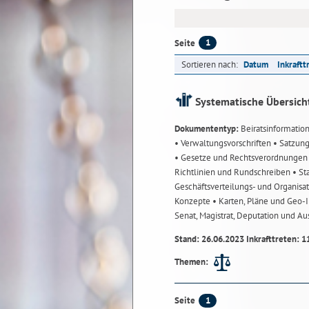
1
Seite
Sortieren nach:
Datum
Inkraftt
Systematische Übersich
Dokumententyp:
Beiratsinformatio
• Verwaltungsvorschriften
• Satzun
• Gesetze und Rechtsverordnunge
Richtlinien und Rundschreiben
• St
Geschäftsverteilungs- und Organisa
Konzepte
• Karten, Pläne und Geo
Senat, Magistrat, Deputation und A
Stand: 26.06.2023 Inkrafttreten: 1
Themen:
1
Seite