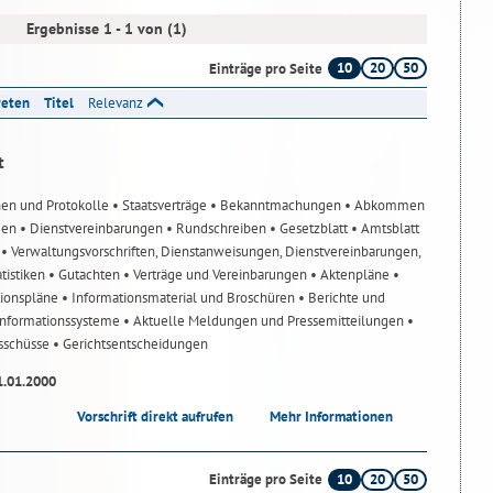
Ergebnisse 1 - 1 von (1)
10
20
50
Einträge pro Seite
reten
Titel
Relevanz
t
nen und Protokolle
• Staatsverträge
• Bekanntmachungen
• Abkommen
gen
• Dienstvereinbarungen
• Rundschreiben
• Gesetzblatt
• Amtsblatt
n
• Verwaltungsvorschriften, Dienstanweisungen, Dienstvereinbarungen,
atistiken
• Gutachten
• Verträge und Vereinbarungen
• Aktenpläne
•
tionspläne
• Informationsmaterial und Broschüren
• Berichte und
-Informationssysteme
• Aktuelle Meldungen und Pressemitteilungen
•
usschüsse
• Gerichtsentscheidungen
1.01.2000
Vorschrift direkt aufrufen
Mehr Informationen
10
20
50
Einträge pro Seite