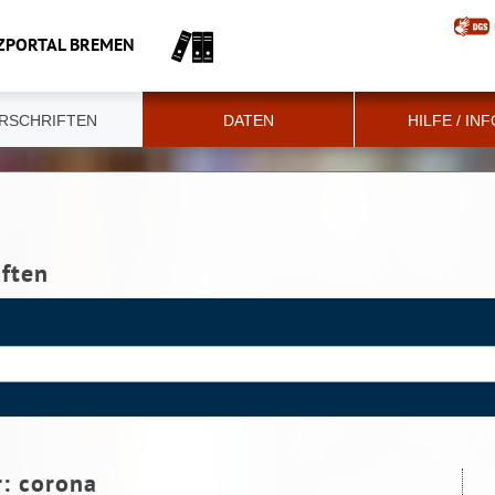
ZPORTAL BREMEN
RSCHRIFTEN
DATEN
HILFE / IN
iften
r:
corona