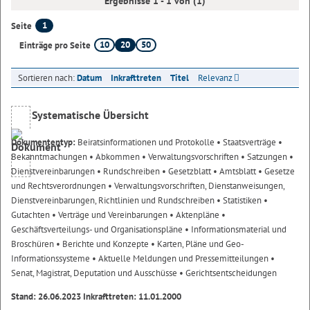
Ergebnisse 1 - 1 von (1)
1
Seite
10
20
50
Einträge pro Seite
Sortieren nach:
Datum
Inkrafttreten
Titel
Relevanz
Systematische Übersicht
Dokumententyp:
Beiratsinformationen und Protokolle
• Staatsverträge
•
Bekanntmachungen
• Abkommen
• Verwaltungsvorschriften
• Satzungen
•
Dienstvereinbarungen
• Rundschreiben
• Gesetzblatt
• Amtsblatt
• Gesetze
und Rechtsverordnungen
• Verwaltungsvorschriften, Dienstanweisungen,
Dienstvereinbarungen, Richtlinien und Rundschreiben
• Statistiken
•
Gutachten
• Verträge und Vereinbarungen
• Aktenpläne
•
Geschäftsverteilungs- und Organisationspläne
• Informationsmaterial und
Broschüren
• Berichte und Konzepte
• Karten, Pläne und Geo-
Informationssysteme
• Aktuelle Meldungen und Pressemitteilungen
•
Senat, Magistrat, Deputation und Ausschüsse
• Gerichtsentscheidungen
Stand: 26.06.2023 Inkrafttreten: 11.01.2000