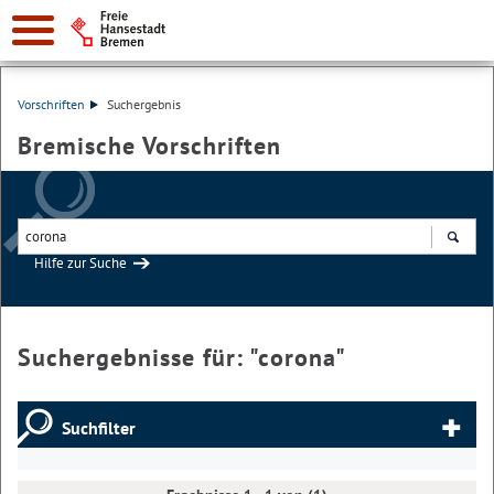
Vorschriften
Suchergebnis
Bremische Vorschriften
Hilfe zur Suche
Suchen
Suchergebnisse für: "
corona
"
Suchfilter