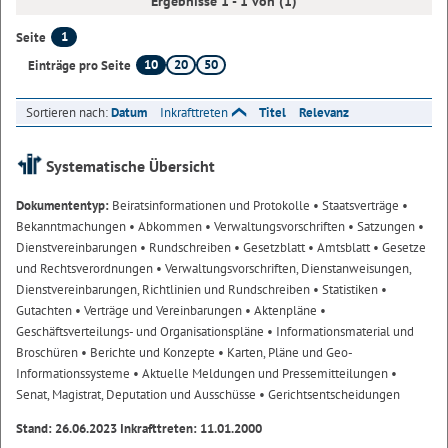
Ergebnisse 1 - 1 von (1)
1
Seite
10
20
50
Einträge pro Seite
Sortieren nach:
Datum
Inkrafttreten
Titel
Relevanz
Systematische Übersicht
Dokumententyp:
Beiratsinformationen und Protokolle
• Staatsverträge
•
Bekanntmachungen
• Abkommen
• Verwaltungsvorschriften
• Satzungen
•
Dienstvereinbarungen
• Rundschreiben
• Gesetzblatt
• Amtsblatt
• Gesetze
und Rechtsverordnungen
• Verwaltungsvorschriften, Dienstanweisungen,
Dienstvereinbarungen, Richtlinien und Rundschreiben
• Statistiken
•
Gutachten
• Verträge und Vereinbarungen
• Aktenpläne
•
Geschäftsverteilungs- und Organisationspläne
• Informationsmaterial und
Broschüren
• Berichte und Konzepte
• Karten, Pläne und Geo-
Informationssysteme
• Aktuelle Meldungen und Pressemitteilungen
•
Senat, Magistrat, Deputation und Ausschüsse
• Gerichtsentscheidungen
Stand: 26.06.2023 Inkrafttreten: 11.01.2000