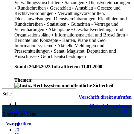
Verwaltungsvorschriften
• Satzungen
• Dienstvereinbarungen
• Rundschreiben
• Gesetzblatt
• Amtsblatt
• Gesetze und
Rechtsverordnungen
• Verwaltungsvorschriften,
Dienstanweisungen, Dienstvereinbarungen, Richtlinien und
Rundschreiben
• Statistiken
• Gutachten
• Verträge und
Vereinbarungen
• Aktenpläne
• Geschäftsverteilungs- und
Organisationspläne
• Informationsmaterial und Broschüren
•
Berichte und Konzepte
• Karten, Pläne und Geo-
Informationssysteme
• Aktuelle Meldungen und
Pressemitteilungen
• Senat, Magistrat, Deputation und
Ausschüsse
• Gerichtsentscheidungen
Stand: 26.06.2023 Inkrafttreten: 11.01.2000
Themen:
Seite
Vorschrift direkt aufrufen
1
Mehr Informationen
Suchfilter
Einträge pro Seite
Vorschriften
10
20