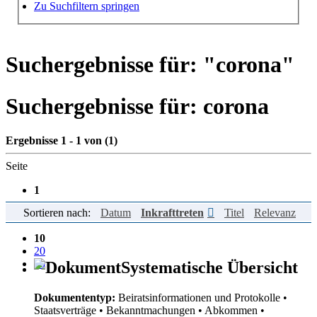
Hilfe zur Suche
Zu Suchfiltern springen
Suchergebnisse für: "
corona
"
Suchergebnisse für:
corona
Ergebnisse 1 - 1 von (1)
Seite
1
Sortieren nach:
Datum
Inkrafttreten
Titel
Relevanz
Einträge pro Seite
10
20
50
Systematische Übersicht
Dokumententyp:
Beiratsinformationen und Protokolle
•
Staatsverträge
• Bekanntmachungen
• Abkommen
•