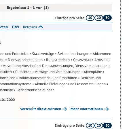
Ergebnisse 1 - 1 von (1)
10
20
50
Einträge pro Seite
reten
Titel
Relevanz
t
nen und Protokolle
• Staatsverträge
• Bekanntmachungen
• Abkommen
gen
• Dienstvereinbarungen
• Rundschreiben
• Gesetzblatt
• Amtsblatt
n
• Verwaltungsvorschriften, Dienstanweisungen, Dienstvereinbarungen,
atistiken
• Gutachten
• Verträge und Vereinbarungen
• Aktenpläne
•
tionspläne
• Informationsmaterial und Broschüren
• Berichte und
-Informationssysteme
• Aktuelle Meldungen und Pressemitteilungen
•
usschüsse
• Gerichtsentscheidungen
1.01.2000
Vorschrift direkt aufrufen
Mehr Informationen
10
20
50
Einträge pro Seite