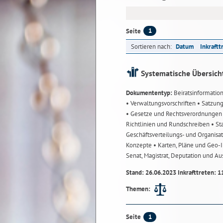
1
Seite
Sortieren nach:
Datum
Inkraftt
Systematische Übersich
Dokumententyp:
Beiratsinformatio
• Verwaltungsvorschriften
• Satzun
• Gesetze und Rechtsverordnunge
Richtlinien und Rundschreiben
• St
Geschäftsverteilungs- und Organisa
Konzepte
• Karten, Pläne und Geo
Senat, Magistrat, Deputation und A
Stand: 26.06.2023 Inkrafttreten: 1
Themen:
1
Seite