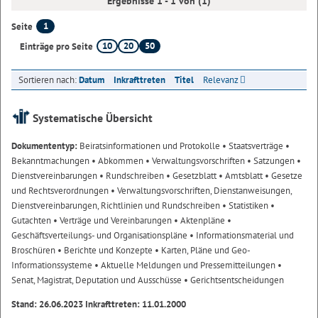
Ergebnisse 1 - 1 von (1)
1
Seite
10
20
50
Einträge pro Seite
Sortieren nach:
Datum
Inkrafttreten
Titel
Relevanz
Systematische Übersicht
Dokumententyp:
Beiratsinformationen und Protokolle
• Staatsverträge
•
Bekanntmachungen
• Abkommen
• Verwaltungsvorschriften
• Satzungen
•
Dienstvereinbarungen
• Rundschreiben
• Gesetzblatt
• Amtsblatt
• Gesetze
und Rechtsverordnungen
• Verwaltungsvorschriften, Dienstanweisungen,
Dienstvereinbarungen, Richtlinien und Rundschreiben
• Statistiken
•
Gutachten
• Verträge und Vereinbarungen
• Aktenpläne
•
Geschäftsverteilungs- und Organisationspläne
• Informationsmaterial und
Broschüren
• Berichte und Konzepte
• Karten, Pläne und Geo-
Informationssysteme
• Aktuelle Meldungen und Pressemitteilungen
•
Senat, Magistrat, Deputation und Ausschüsse
• Gerichtsentscheidungen
Stand: 26.06.2023 Inkrafttreten: 11.01.2000