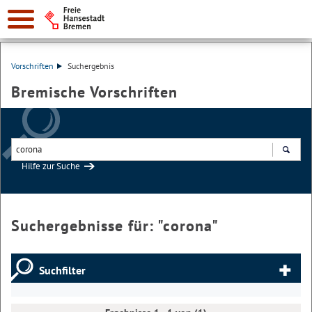
Vorschriften
Suchergebnis
Bremische Vorschriften
Hilfe zur Suche
Suchen
Suchergebnisse für: "
corona
"
Suchfilter