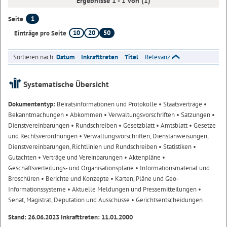
Ergebnisse 1 - 1 von (1)
1
Seite
10
20
50
Einträge pro Seite
Sortieren nach:
Datum
Inkrafttreten
Titel
Relevanz
Systematische Übersicht
Dokumententyp:
Beiratsinformationen und Protokolle
• Staatsverträge
•
Bekanntmachungen
• Abkommen
• Verwaltungsvorschriften
• Satzungen
•
Dienstvereinbarungen
• Rundschreiben
• Gesetzblatt
• Amtsblatt
• Gesetze
und Rechtsverordnungen
• Verwaltungsvorschriften, Dienstanweisungen,
Dienstvereinbarungen, Richtlinien und Rundschreiben
• Statistiken
•
Gutachten
• Verträge und Vereinbarungen
• Aktenpläne
•
Geschäftsverteilungs- und Organisationspläne
• Informationsmaterial und
Broschüren
• Berichte und Konzepte
• Karten, Pläne und Geo-
Informationssysteme
• Aktuelle Meldungen und Pressemitteilungen
•
Senat, Magistrat, Deputation und Ausschüsse
• Gerichtsentscheidungen
Stand: 26.06.2023 Inkrafttreten: 11.01.2000