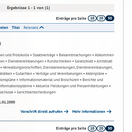
Ergebnisse 1 - 1 von (1)
10
20
50
Einträge pro Seite
reten
Titel
Relevanz
t
nen und Protokolle
• Staatsverträge
• Bekanntmachungen
• Abkommen
gen
• Dienstvereinbarungen
• Rundschreiben
• Gesetzblatt
• Amtsblatt
n
• Verwaltungsvorschriften, Dienstanweisungen, Dienstvereinbarungen,
atistiken
• Gutachten
• Verträge und Vereinbarungen
• Aktenpläne
•
tionspläne
• Informationsmaterial und Broschüren
• Berichte und
-Informationssysteme
• Aktuelle Meldungen und Pressemitteilungen
•
usschüsse
• Gerichtsentscheidungen
1.01.2000
Vorschrift direkt aufrufen
Mehr Informationen
10
20
50
Einträge pro Seite