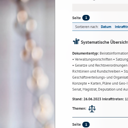
1
Seite
Sortieren nach:
Datum
Inkraftt
Systematische Übersich
Dokumententyp:
Beiratsinformatio
• Verwaltungsvorschriften
• Satzun
• Gesetze und Rechtsverordnunge
Richtlinien und Rundschreiben
• St
Geschäftsverteilungs- und Organisa
Konzepte
• Karten, Pläne und Geo
Senat, Magistrat, Deputation und A
Stand: 26.06.2023 Inkrafttreten: 1
Themen:
1
Seite