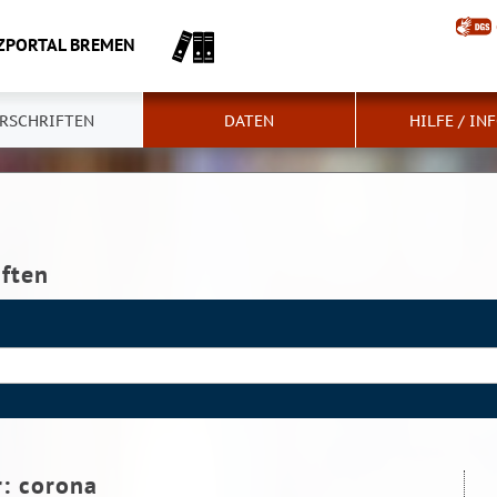
ZPORTAL BREMEN
RSCHRIFTEN
DATEN
HILFE / IN
iften
r:
corona