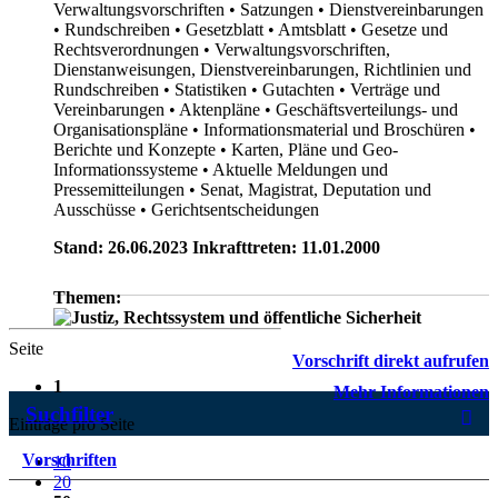
Verwaltungsvorschriften
• Satzungen
• Dienstvereinbarungen
• Rundschreiben
• Gesetzblatt
• Amtsblatt
• Gesetze und
Rechtsverordnungen
• Verwaltungsvorschriften,
Dienstanweisungen, Dienstvereinbarungen, Richtlinien und
Rundschreiben
• Statistiken
• Gutachten
• Verträge und
Vereinbarungen
• Aktenpläne
• Geschäftsverteilungs- und
Organisationspläne
• Informationsmaterial und Broschüren
•
Berichte und Konzepte
• Karten, Pläne und Geo-
Informationssysteme
• Aktuelle Meldungen und
Pressemitteilungen
• Senat, Magistrat, Deputation und
Ausschüsse
• Gerichtsentscheidungen
Stand: 26.06.2023 Inkrafttreten: 11.01.2000
Themen:
Seite
Vorschrift direkt aufrufen
1
Mehr Informationen
Suchfilter
Einträge pro Seite
Vorschriften
10
20