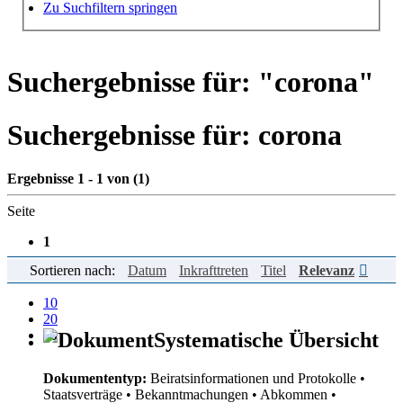
Hilfe zur Suche
Zu Suchfiltern springen
Suchergebnisse für: "
corona
"
Suchergebnisse für:
corona
Ergebnisse 1 - 1 von (1)
Seite
1
Sortieren nach:
Datum
Inkrafttreten
Titel
Relevanz
Einträge pro Seite
10
20
50
Systematische Übersicht
Dokumententyp:
Beiratsinformationen und Protokolle
•
Staatsverträge
• Bekanntmachungen
• Abkommen
•