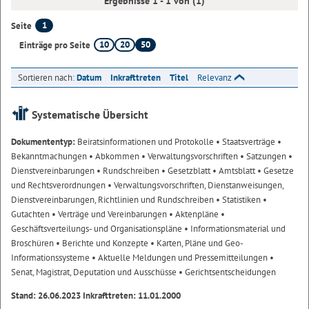
Ergebnisse 1 - 1 von (1)
1
Seite
10
20
50
Einträge pro Seite
Sortieren nach:
Datum
Inkrafttreten
Titel
Relevanz
Systematische Übersicht
Dokumententyp:
Beiratsinformationen und Protokolle
• Staatsverträge
•
Bekanntmachungen
• Abkommen
• Verwaltungsvorschriften
• Satzungen
•
Dienstvereinbarungen
• Rundschreiben
• Gesetzblatt
• Amtsblatt
• Gesetze
und Rechtsverordnungen
• Verwaltungsvorschriften, Dienstanweisungen,
Dienstvereinbarungen, Richtlinien und Rundschreiben
• Statistiken
•
Gutachten
• Verträge und Vereinbarungen
• Aktenpläne
•
Geschäftsverteilungs- und Organisationspläne
• Informationsmaterial und
Broschüren
• Berichte und Konzepte
• Karten, Pläne und Geo-
Informationssysteme
• Aktuelle Meldungen und Pressemitteilungen
•
Senat, Magistrat, Deputation und Ausschüsse
• Gerichtsentscheidungen
Stand: 26.06.2023 Inkrafttreten: 11.01.2000