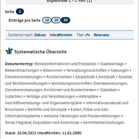
Ergebnisse 1 - 1 von (1)
1
Seite
10
20
50
Einträge pro Seite
Sortieren nach:
Datum
Inkrafttreten
Titel
Relevanz
Systematische Übersicht
Dokumententyp:
Beiratsinformationen und Protokolle
• Staatsverträge
•
Bekanntmachungen
• Abkommen
• Verwaltungsvorschriften
• Satzungen
•
Dienstvereinbarungen
• Rundschreiben
• Gesetzblatt
• Amtsblatt
• Gesetze
und Rechtsverordnungen
• Verwaltungsvorschriften, Dienstanweisungen,
Dienstvereinbarungen, Richtlinien und Rundschreiben
• Statistiken
•
Gutachten
• Verträge und Vereinbarungen
• Aktenpläne
•
Geschäftsverteilungs- und Organisationspläne
• Informationsmaterial und
Broschüren
• Berichte und Konzepte
• Karten, Pläne und Geo-
Informationssysteme
• Aktuelle Meldungen und Pressemitteilungen
•
Senat, Magistrat, Deputation und Ausschüsse
• Gerichtsentscheidungen
Stand: 26.06.2023 Inkrafttreten: 11.01.2000