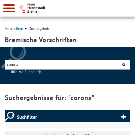
Vorschriften
Suchergebnis
Bremische Vorschriften
Hilfe zur Suche
Suchen
Suchergebnisse für: "
corona
"
Suchfilter