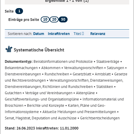
Ergebnisse 1 - 1 von (1)
1
Seite
10
20
50
Einträge pro Seite
Sortieren nach:
Datum
Inkrafttreten
Titel
Relevanz
Systematische Übersicht
Dokumententyp:
Beiratsinformationen und Protokolle
• Staatsverträge
•
Bekanntmachungen
• Abkommen
• Verwaltungsvorschriften
• Satzungen
•
Dienstvereinbarungen
• Rundschreiben
• Gesetzblatt
• Amtsblatt
• Gesetze
und Rechtsverordnungen
• Verwaltungsvorschriften, Dienstanweisungen,
Dienstvereinbarungen, Richtlinien und Rundschreiben
• Statistiken
•
Gutachten
• Verträge und Vereinbarungen
• Aktenpläne
•
Geschäftsverteilungs- und Organisationspläne
• Informationsmaterial und
Broschüren
• Berichte und Konzepte
• Karten, Pläne und Geo-
Informationssysteme
• Aktuelle Meldungen und Pressemitteilungen
•
Senat, Magistrat, Deputation und Ausschüsse
• Gerichtsentscheidungen
Stand: 26.06.2023 Inkrafttreten: 11.01.2000