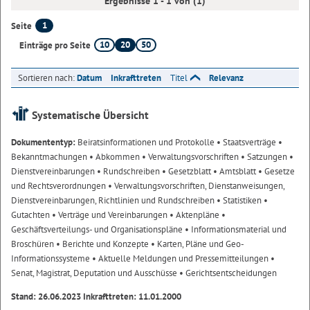
Ergebnisse 1 - 1 von (1)
1
Seite
10
20
50
Einträge pro Seite
Sortieren nach:
Datum
Inkrafttreten
Titel
Relevanz
Systematische Übersicht
Dokumententyp:
Beiratsinformationen und Protokolle
• Staatsverträge
•
Bekanntmachungen
• Abkommen
• Verwaltungsvorschriften
• Satzungen
•
Dienstvereinbarungen
• Rundschreiben
• Gesetzblatt
• Amtsblatt
• Gesetze
und Rechtsverordnungen
• Verwaltungsvorschriften, Dienstanweisungen,
Dienstvereinbarungen, Richtlinien und Rundschreiben
• Statistiken
•
Gutachten
• Verträge und Vereinbarungen
• Aktenpläne
•
Geschäftsverteilungs- und Organisationspläne
• Informationsmaterial und
Broschüren
• Berichte und Konzepte
• Karten, Pläne und Geo-
Informationssysteme
• Aktuelle Meldungen und Pressemitteilungen
•
Senat, Magistrat, Deputation und Ausschüsse
• Gerichtsentscheidungen
Stand: 26.06.2023 Inkrafttreten: 11.01.2000