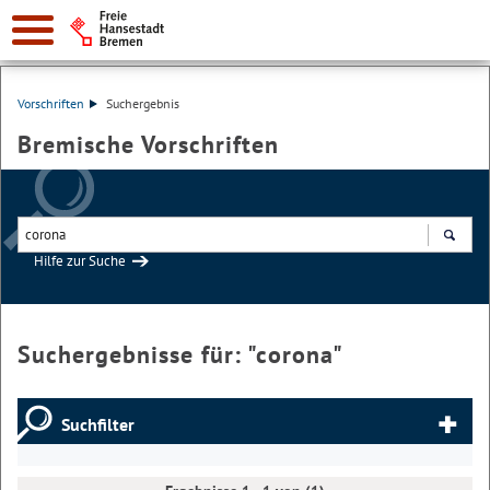
Vorschriften
Suchergebnis
Bremische Vorschriften
Hilfe zur Suche
Suchen
Suchergebnisse für: "
corona
"
Suchfilter