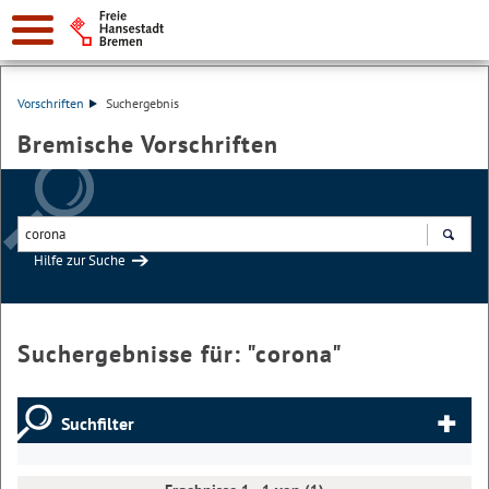
Vorschriften
Suchergebnis
Bremische Vorschriften
Hilfe zur Suche
Suchen
Suchergebnisse für: "
corona
"
Suchfilter