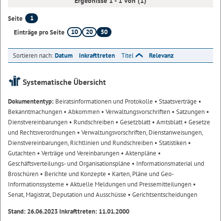
Ergebnisse 1 - 1 von (1)
1
Seite
10
20
50
Einträge pro Seite
Sortieren nach:
Datum
Inkrafttreten
Titel
Relevanz
Systematische Übersicht
Dokumententyp:
Beiratsinformationen und Protokolle
• Staatsverträge
•
Bekanntmachungen
• Abkommen
• Verwaltungsvorschriften
• Satzungen
•
Dienstvereinbarungen
• Rundschreiben
• Gesetzblatt
• Amtsblatt
• Gesetze
und Rechtsverordnungen
• Verwaltungsvorschriften, Dienstanweisungen,
Dienstvereinbarungen, Richtlinien und Rundschreiben
• Statistiken
•
Gutachten
• Verträge und Vereinbarungen
• Aktenpläne
•
Geschäftsverteilungs- und Organisationspläne
• Informationsmaterial und
Broschüren
• Berichte und Konzepte
• Karten, Pläne und Geo-
Informationssysteme
• Aktuelle Meldungen und Pressemitteilungen
•
Senat, Magistrat, Deputation und Ausschüsse
• Gerichtsentscheidungen
Stand: 26.06.2023 Inkrafttreten: 11.01.2000