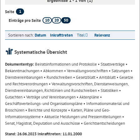
Ergebnisse 1 - 1 von (1)
1
Seite
10
20
50
Einträge pro Seite
Sortieren nach:
Datum
Inkrafttreten
Titel
Relevanz
Systematische Übersicht
Dokumententyp:
Beiratsinformationen und Protokolle
• Staatsverträge
•
Bekanntmachungen
• Abkommen
• Verwaltungsvorschriften
• Satzungen
•
Dienstvereinbarungen
• Rundschreiben
• Gesetzblatt
• Amtsblatt
• Gesetze
und Rechtsverordnungen
• Verwaltungsvorschriften, Dienstanweisungen,
Dienstvereinbarungen, Richtlinien und Rundschreiben
• Statistiken
•
Gutachten
• Verträge und Vereinbarungen
• Aktenpläne
•
Geschäftsverteilungs- und Organisationspläne
• Informationsmaterial und
Broschüren
• Berichte und Konzepte
• Karten, Pläne und Geo-
Informationssysteme
• Aktuelle Meldungen und Pressemitteilungen
•
Senat, Magistrat, Deputation und Ausschüsse
• Gerichtsentscheidungen
Stand: 26.06.2023 Inkrafttreten: 11.01.2000