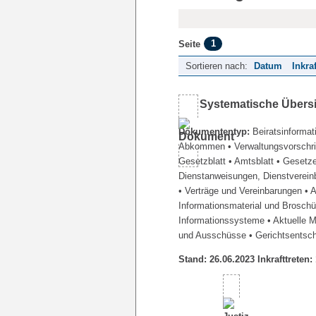
1
Seite
Sortieren nach:
Datum
Inkra
Systematische Übers
Dokumententyp:
Beiratsinformat
Abkommen
• Verwaltungsvorschr
Gesetzblatt
• Amtsblatt
• Gesetz
Dienstanweisungen, Dienstverein
• Verträge und Vereinbarungen
• 
Informationsmaterial und Brosch
Informationssysteme
• Aktuelle 
und Ausschüsse
• Gerichtsentsc
Stand: 26.06.2023 Inkrafttreten: