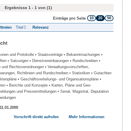
Ergebnisse 1 - 1 von (1)
10
20
50
Einträge pro Seite
fttreten
Titel
Relevanz
icht
ionen und Protokolle
• Staatsverträge
• Bekanntmachungen
•
iften
• Satzungen
• Dienstvereinbarungen
• Rundschreiben
•
e und Rechtsverordnungen
• Verwaltungsvorschriften,
barungen, Richtlinien und Rundschreiben
• Statistiken
• Gutachten
Aktenpläne
• Geschäftsverteilungs- und Organisationspläne
•
üren
• Berichte und Konzepte
• Karten, Pläne und Geo-
Meldungen und Pressemitteilungen
• Senat, Magistrat, Deputation
heidungen
 11.01.2000
Vorschrift direkt aufrufen
Mehr Informationen