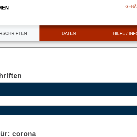
GEBÄ
MEN
RSCHRIFTEN
DATEN
HILFE / IN
riften
für:
corona