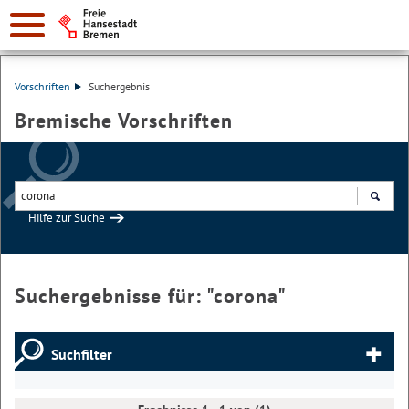
Vorschriften
Suchergebnis
Bremische Vorschriften
Hilfe zur Suche
Suchen
Suchergebnisse für: "
corona
"
Suchfilter