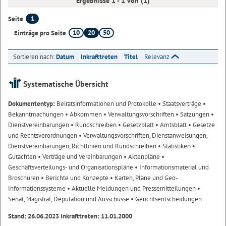
Ergebnisse 1 - 1 von (1)
1
Seite
10
20
50
Einträge pro Seite
Sortieren nach:
Datum
Inkrafttreten
Titel
Relevanz
Systematische Übersicht
Dokumententyp:
Beiratsinformationen und Protokolle
• Staatsverträge
•
Bekanntmachungen
• Abkommen
• Verwaltungsvorschriften
• Satzungen
•
Dienstvereinbarungen
• Rundschreiben
• Gesetzblatt
• Amtsblatt
• Gesetze
und Rechtsverordnungen
• Verwaltungsvorschriften, Dienstanweisungen,
Dienstvereinbarungen, Richtlinien und Rundschreiben
• Statistiken
•
Gutachten
• Verträge und Vereinbarungen
• Aktenpläne
•
Geschäftsverteilungs- und Organisationspläne
• Informationsmaterial und
Broschüren
• Berichte und Konzepte
• Karten, Pläne und Geo-
Informationssysteme
• Aktuelle Meldungen und Pressemitteilungen
•
Senat, Magistrat, Deputation und Ausschüsse
• Gerichtsentscheidungen
Stand: 26.06.2023 Inkrafttreten: 11.01.2000