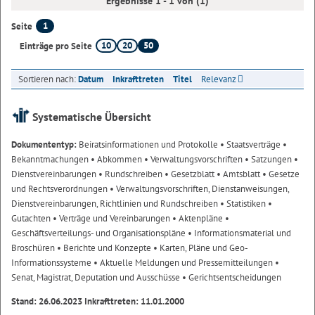
Ergebnisse 1 - 1 von (1)
1
Seite
10
20
50
Einträge pro Seite
Sortieren nach:
Datum
Inkrafttreten
Titel
Relevanz
Systematische Übersicht
Dokumententyp:
Beiratsinformationen und Protokolle
• Staatsverträge
•
Bekanntmachungen
• Abkommen
• Verwaltungsvorschriften
• Satzungen
•
Dienstvereinbarungen
• Rundschreiben
• Gesetzblatt
• Amtsblatt
• Gesetze
und Rechtsverordnungen
• Verwaltungsvorschriften, Dienstanweisungen,
Dienstvereinbarungen, Richtlinien und Rundschreiben
• Statistiken
•
Gutachten
• Verträge und Vereinbarungen
• Aktenpläne
•
Geschäftsverteilungs- und Organisationspläne
• Informationsmaterial und
Broschüren
• Berichte und Konzepte
• Karten, Pläne und Geo-
Informationssysteme
• Aktuelle Meldungen und Pressemitteilungen
•
Senat, Magistrat, Deputation und Ausschüsse
• Gerichtsentscheidungen
Stand: 26.06.2023 Inkrafttreten: 11.01.2000