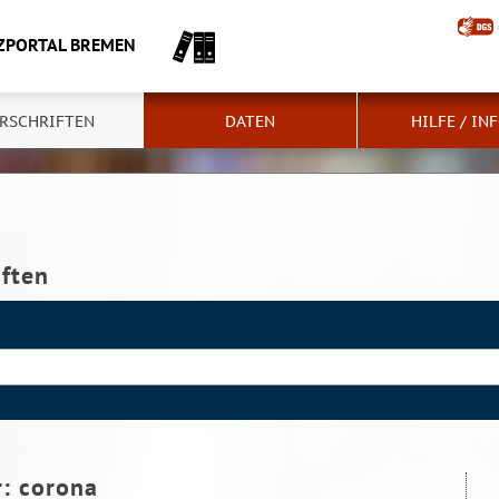
ZPORTAL BREMEN
RSCHRIFTEN
DATEN
HILFE / IN
iften
r:
corona