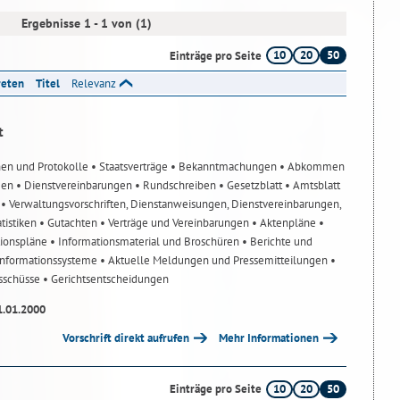
Ergebnisse 1 - 1 von (1)
10
20
50
Einträge pro Seite
reten
Titel
Relevanz
t
nen und Protokolle
• Staatsverträge
• Bekanntmachungen
• Abkommen
gen
• Dienstvereinbarungen
• Rundschreiben
• Gesetzblatt
• Amtsblatt
n
• Verwaltungsvorschriften, Dienstanweisungen, Dienstvereinbarungen,
atistiken
• Gutachten
• Verträge und Vereinbarungen
• Aktenpläne
•
tionspläne
• Informationsmaterial und Broschüren
• Berichte und
-Informationssysteme
• Aktuelle Meldungen und Pressemitteilungen
•
usschüsse
• Gerichtsentscheidungen
1.01.2000
Vorschrift direkt aufrufen
Mehr Informationen
10
20
50
Einträge pro Seite