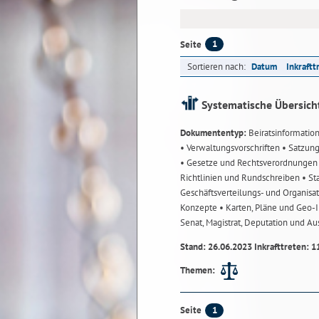
1
Seite
Sortieren nach:
Datum
Inkraftt
Systematische Übersich
Dokumententyp:
Beiratsinformatio
• Verwaltungsvorschriften
• Satzun
• Gesetze und Rechtsverordnunge
Richtlinien und Rundschreiben
• St
Geschäftsverteilungs- und Organisa
Konzepte
• Karten, Pläne und Geo
Senat, Magistrat, Deputation und A
Stand: 26.06.2023 Inkrafttreten: 1
Themen:
1
Seite