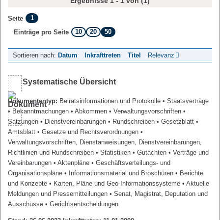
Ergebnisse 1 - 1 von (1)
1
Seite
10
20
50
Einträge pro Seite
Sortieren nach:
Datum
Inkrafttreten
Titel
Relevanz
Systematische Übersicht
Dokumententyp:
Beiratsinformationen und Protokolle
• Staatsverträge
• Bekanntmachungen
• Abkommen
• Verwaltungsvorschriften
•
Satzungen
• Dienstvereinbarungen
• Rundschreiben
• Gesetzblatt
•
Amtsblatt
• Gesetze und Rechtsverordnungen
•
Verwaltungsvorschriften, Dienstanweisungen, Dienstvereinbarungen,
Richtlinien und Rundschreiben
• Statistiken
• Gutachten
• Verträge und
Vereinbarungen
• Aktenpläne
• Geschäftsverteilungs- und
Organisationspläne
• Informationsmaterial und Broschüren
• Berichte
und Konzepte
• Karten, Pläne und Geo-Informationssysteme
• Aktuelle
Meldungen und Pressemitteilungen
• Senat, Magistrat, Deputation und
Ausschüsse
• Gerichtsentscheidungen