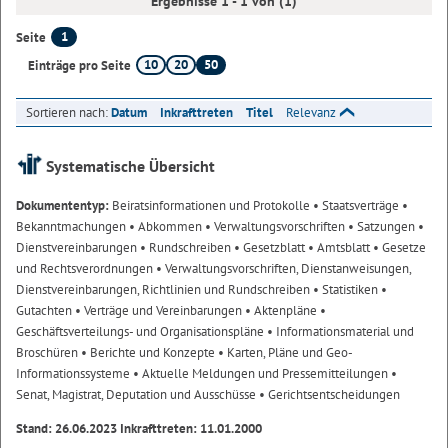
Ergebnisse 1 - 1 von (1)
1
Seite
10
20
50
Einträge pro Seite
Sortieren nach:
Datum
Inkrafttreten
Titel
Relevanz
Systematische Übersicht
Dokumententyp:
Beiratsinformationen und Protokolle
• Staatsverträge
•
Bekanntmachungen
• Abkommen
• Verwaltungsvorschriften
• Satzungen
•
Dienstvereinbarungen
• Rundschreiben
• Gesetzblatt
• Amtsblatt
• Gesetze
und Rechtsverordnungen
• Verwaltungsvorschriften, Dienstanweisungen,
Dienstvereinbarungen, Richtlinien und Rundschreiben
• Statistiken
•
Gutachten
• Verträge und Vereinbarungen
• Aktenpläne
•
Geschäftsverteilungs- und Organisationspläne
• Informationsmaterial und
Broschüren
• Berichte und Konzepte
• Karten, Pläne und Geo-
Informationssysteme
• Aktuelle Meldungen und Pressemitteilungen
•
Senat, Magistrat, Deputation und Ausschüsse
• Gerichtsentscheidungen
Stand: 26.06.2023 Inkrafttreten: 11.01.2000