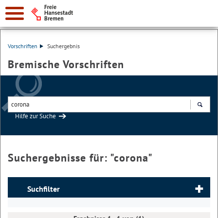
Vorschriften
Suchergebnis
Bremische Vorschriften
Hilfe zur Suche
Suchen
Suchergebnisse für: "
corona
"
Suchfilter