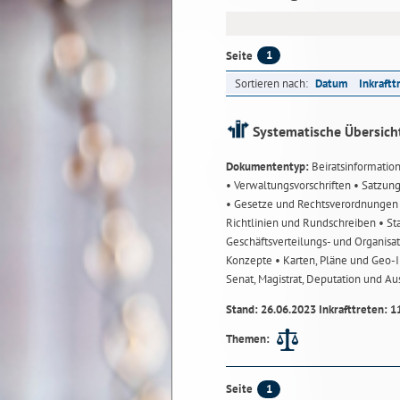
1
Seite
Sortieren nach:
Datum
Inkraftt
Systematische Übersich
Dokumententyp:
Beiratsinformatio
• Verwaltungsvorschriften
• Satzun
• Gesetze und Rechtsverordnunge
Richtlinien und Rundschreiben
• St
Geschäftsverteilungs- und Organisa
Konzepte
• Karten, Pläne und Geo
Senat, Magistrat, Deputation und A
Stand: 26.06.2023 Inkrafttreten: 1
Themen:
1
Seite