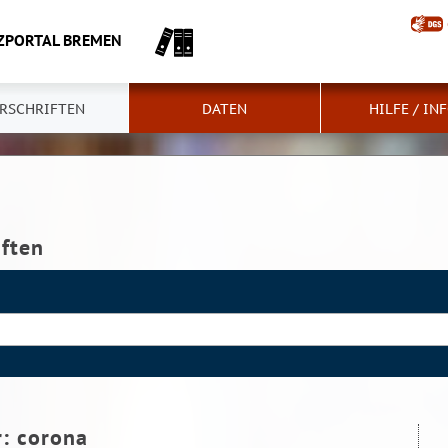
ZPORTAL BREMEN
RSCHRIFTEN
DATEN
HILFE / IN
iften
r:
corona