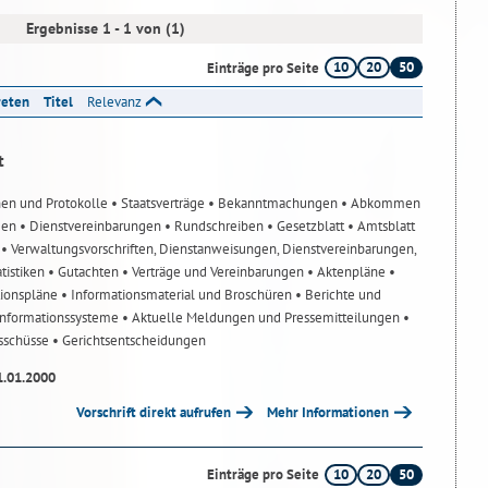
Ergebnisse 1 - 1 von (1)
10
20
50
Einträge pro Seite
reten
Titel
Relevanz
t
nen und Protokolle
• Staatsverträge
• Bekanntmachungen
• Abkommen
gen
• Dienstvereinbarungen
• Rundschreiben
• Gesetzblatt
• Amtsblatt
n
• Verwaltungsvorschriften, Dienstanweisungen, Dienstvereinbarungen,
atistiken
• Gutachten
• Verträge und Vereinbarungen
• Aktenpläne
•
tionspläne
• Informationsmaterial und Broschüren
• Berichte und
-Informationssysteme
• Aktuelle Meldungen und Pressemitteilungen
•
usschüsse
• Gerichtsentscheidungen
1.01.2000
Vorschrift direkt aufrufen
Mehr Informationen
10
20
50
Einträge pro Seite