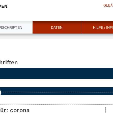
GEBÄ
MEN
RSCHRIFTEN
DATEN
HILFE / IN
riften
e
für:
corona