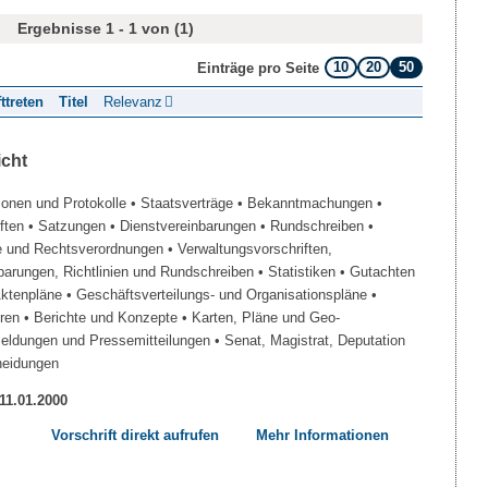
Ergebnisse 1 - 1 von (1)
10
20
50
Einträge pro Seite
fttreten
Titel
Relevanz
icht
ionen und Protokolle
• Staatsverträge
• Bekanntmachungen
•
iften
• Satzungen
• Dienstvereinbarungen
• Rundschreiben
•
e und Rechtsverordnungen
• Verwaltungsvorschriften,
barungen, Richtlinien und Rundschreiben
• Statistiken
• Gutachten
Aktenpläne
• Geschäftsverteilungs- und Organisationspläne
•
üren
• Berichte und Konzepte
• Karten, Pläne und Geo-
Meldungen und Pressemitteilungen
• Senat, Magistrat, Deputation
heidungen
 11.01.2000
Vorschrift direkt aufrufen
Mehr Informationen