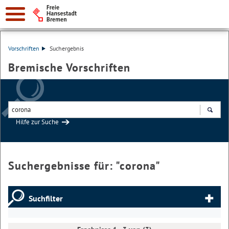
Vorschriften
Suchergebnis
Bremische Vorschriften
Hilfe zur Suche
Suchen
Suchergebnisse für: "
corona
"
Suchfilter