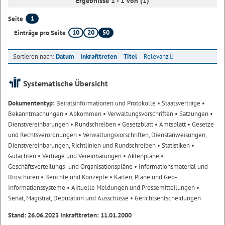
Ergebnisse 1 - 1 von (1)
1
Seite
10
20
50
Einträge pro Seite
Sortieren nach:
Datum
Inkrafttreten
Titel
Relevanz
Systematische Übersicht
Dokumententyp:
Beiratsinformationen und Protokolle
• Staatsverträge
•
Bekanntmachungen
• Abkommen
• Verwaltungsvorschriften
• Satzungen
•
Dienstvereinbarungen
• Rundschreiben
• Gesetzblatt
• Amtsblatt
• Gesetze
und Rechtsverordnungen
• Verwaltungsvorschriften, Dienstanweisungen,
Dienstvereinbarungen, Richtlinien und Rundschreiben
• Statistiken
•
Gutachten
• Verträge und Vereinbarungen
• Aktenpläne
•
Geschäftsverteilungs- und Organisationspläne
• Informationsmaterial und
Broschüren
• Berichte und Konzepte
• Karten, Pläne und Geo-
Informationssysteme
• Aktuelle Meldungen und Pressemitteilungen
•
Senat, Magistrat, Deputation und Ausschüsse
• Gerichtsentscheidungen
Stand: 26.06.2023 Inkrafttreten: 11.01.2000