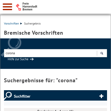
Vorschriften
Suchergebnis
Bremische Vorschriften
Hilfe zur Suche
Suchen
Suchergebnisse für: "
corona
"
Suchfilter