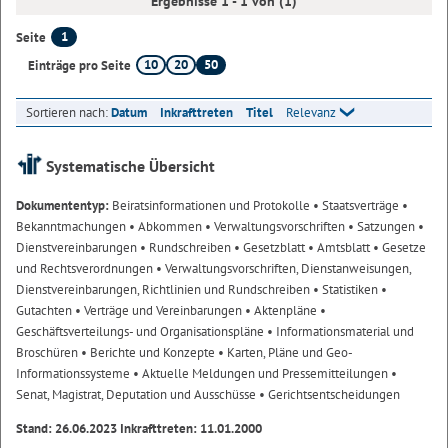
Ergebnisse 1 - 1 von (1)
1
Seite
10
20
50
Einträge pro Seite
Sortieren nach:
Datum
Inkrafttreten
Titel
Relevanz
Systematische Übersicht
Dokumententyp:
Beiratsinformationen und Protokolle
• Staatsverträge
•
Bekanntmachungen
• Abkommen
• Verwaltungsvorschriften
• Satzungen
•
Dienstvereinbarungen
• Rundschreiben
• Gesetzblatt
• Amtsblatt
• Gesetze
und Rechtsverordnungen
• Verwaltungsvorschriften, Dienstanweisungen,
Dienstvereinbarungen, Richtlinien und Rundschreiben
• Statistiken
•
Gutachten
• Verträge und Vereinbarungen
• Aktenpläne
•
Geschäftsverteilungs- und Organisationspläne
• Informationsmaterial und
Broschüren
• Berichte und Konzepte
• Karten, Pläne und Geo-
Informationssysteme
• Aktuelle Meldungen und Pressemitteilungen
•
Senat, Magistrat, Deputation und Ausschüsse
• Gerichtsentscheidungen
Stand: 26.06.2023 Inkrafttreten: 11.01.2000