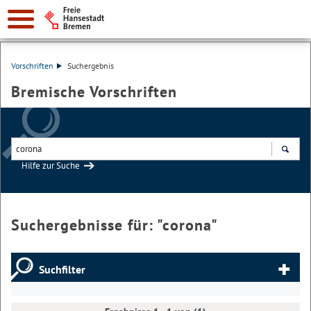
Vorschriften
Suchergebnis
Bremische Vorschriften
Hilfe zur Suche
Suchen
Suchergebnisse für: "
corona
"
Suchfilter