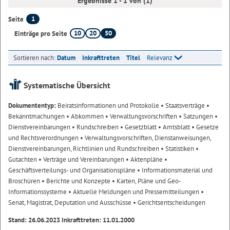
Ergebnisse 1 - 1 von (1)
1
Seite
10
20
50
Einträge pro Seite
Sortieren nach:
Datum
Inkrafttreten
Titel
Relevanz
Systematische Übersicht
Dokumententyp:
Beiratsinformationen und Protokolle
• Staatsverträge
•
Bekanntmachungen
• Abkommen
• Verwaltungsvorschriften
• Satzungen
•
Dienstvereinbarungen
• Rundschreiben
• Gesetzblatt
• Amtsblatt
• Gesetze
und Rechtsverordnungen
• Verwaltungsvorschriften, Dienstanweisungen,
Dienstvereinbarungen, Richtlinien und Rundschreiben
• Statistiken
•
Gutachten
• Verträge und Vereinbarungen
• Aktenpläne
•
Geschäftsverteilungs- und Organisationspläne
• Informationsmaterial und
Broschüren
• Berichte und Konzepte
• Karten, Pläne und Geo-
Informationssysteme
• Aktuelle Meldungen und Pressemitteilungen
•
Senat, Magistrat, Deputation und Ausschüsse
• Gerichtsentscheidungen
Stand: 26.06.2023 Inkrafttreten: 11.01.2000