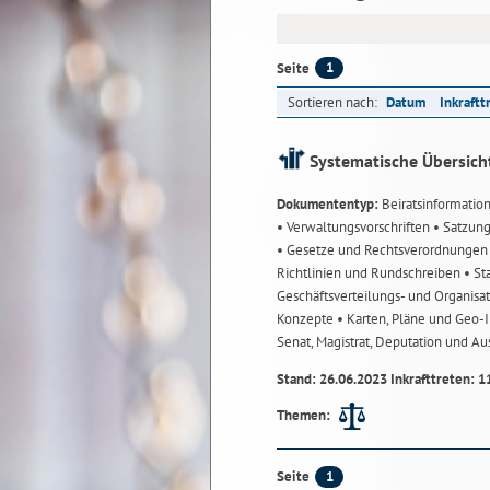
1
Seite
Sortieren nach:
Datum
Inkraftt
Systematische Übersich
Dokumententyp:
Beiratsinformatio
• Verwaltungsvorschriften
• Satzun
• Gesetze und Rechtsverordnunge
Richtlinien und Rundschreiben
• St
Geschäftsverteilungs- und Organisa
Konzepte
• Karten, Pläne und Geo
Senat, Magistrat, Deputation und A
Stand: 26.06.2023 Inkrafttreten: 1
Themen:
1
Seite