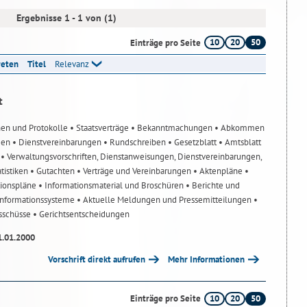
Ergebnisse 1 - 1 von (1)
10
20
50
Einträge pro Seite
reten
Titel
Relevanz
t
nen und Protokolle
• Staatsverträge
• Bekanntmachungen
• Abkommen
gen
• Dienstvereinbarungen
• Rundschreiben
• Gesetzblatt
• Amtsblatt
n
• Verwaltungsvorschriften, Dienstanweisungen, Dienstvereinbarungen,
atistiken
• Gutachten
• Verträge und Vereinbarungen
• Aktenpläne
•
tionspläne
• Informationsmaterial und Broschüren
• Berichte und
-Informationssysteme
• Aktuelle Meldungen und Pressemitteilungen
•
usschüsse
• Gerichtsentscheidungen
1.01.2000
Vorschrift direkt aufrufen
Mehr Informationen
10
20
50
Einträge pro Seite