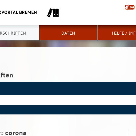
ZPORTAL BREMEN
RSCHRIFTEN
DATEN
HILFE / IN
iften
r:
corona