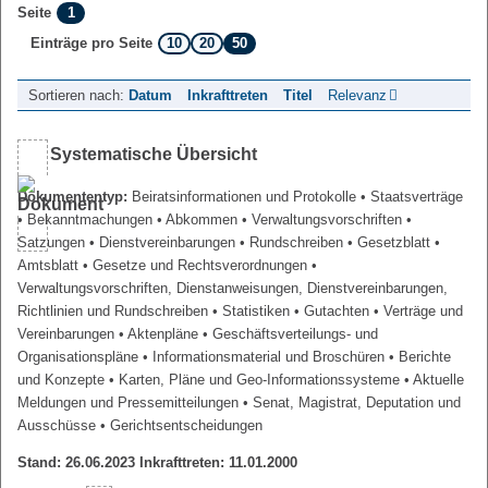
1
Seite
10
20
50
Einträge pro Seite
Sortieren nach:
Datum
Inkrafttreten
Titel
Relevanz
Systematische Übersicht
Dokumententyp:
Beiratsinformationen und Protokolle
• Staatsverträge
• Bekanntmachungen
• Abkommen
• Verwaltungsvorschriften
•
Satzungen
• Dienstvereinbarungen
• Rundschreiben
• Gesetzblatt
•
Amtsblatt
• Gesetze und Rechtsverordnungen
•
Verwaltungsvorschriften, Dienstanweisungen, Dienstvereinbarungen,
Richtlinien und Rundschreiben
• Statistiken
• Gutachten
• Verträge und
Vereinbarungen
• Aktenpläne
• Geschäftsverteilungs- und
Organisationspläne
• Informationsmaterial und Broschüren
• Berichte
und Konzepte
• Karten, Pläne und Geo-Informationssysteme
• Aktuelle
Meldungen und Pressemitteilungen
• Senat, Magistrat, Deputation und
Ausschüsse
• Gerichtsentscheidungen
Stand: 26.06.2023 Inkrafttreten: 11.01.2000