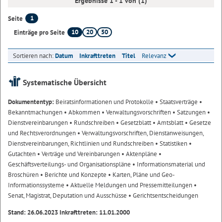
Ergebnisse 1 - 1 von (1)
1
Seite
10
20
50
Einträge pro Seite
Sortieren nach:
Datum
Inkrafttreten
Titel
Relevanz
Systematische Übersicht
Dokumententyp:
Beiratsinformationen und Protokolle
• Staatsverträge
•
Bekanntmachungen
• Abkommen
• Verwaltungsvorschriften
• Satzungen
•
Dienstvereinbarungen
• Rundschreiben
• Gesetzblatt
• Amtsblatt
• Gesetze
und Rechtsverordnungen
• Verwaltungsvorschriften, Dienstanweisungen,
Dienstvereinbarungen, Richtlinien und Rundschreiben
• Statistiken
•
Gutachten
• Verträge und Vereinbarungen
• Aktenpläne
•
Geschäftsverteilungs- und Organisationspläne
• Informationsmaterial und
Broschüren
• Berichte und Konzepte
• Karten, Pläne und Geo-
Informationssysteme
• Aktuelle Meldungen und Pressemitteilungen
•
Senat, Magistrat, Deputation und Ausschüsse
• Gerichtsentscheidungen
Stand: 26.06.2023 Inkrafttreten: 11.01.2000