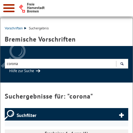
Vorschriften
Suchergebnis
Bremische Vorschriften
Hilfe zur Suche
Suchen
Suchergebnisse für: "
corona
"
Suchfilter