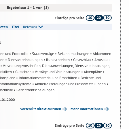
Ergebnisse 1 - 1 von (1)
10
20
50
Einträge pro Seite
reten
Titel
Relevanz
t
nen und Protokolle
• Staatsverträge
• Bekanntmachungen
• Abkommen
gen
• Dienstvereinbarungen
• Rundschreiben
• Gesetzblatt
• Amtsblatt
n
• Verwaltungsvorschriften, Dienstanweisungen, Dienstvereinbarungen,
atistiken
• Gutachten
• Verträge und Vereinbarungen
• Aktenpläne
•
tionspläne
• Informationsmaterial und Broschüren
• Berichte und
-Informationssysteme
• Aktuelle Meldungen und Pressemitteilungen
•
usschüsse
• Gerichtsentscheidungen
1.01.2000
Vorschrift direkt aufrufen
Mehr Informationen
10
20
50
Einträge pro Seite