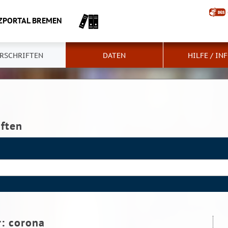
ZPORTAL BREMEN
RSCHRIFTEN
DATEN
HILFE / IN
iften
r:
corona