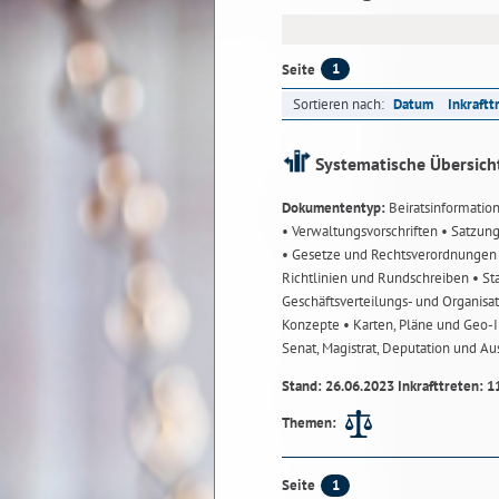
1
Seite
Sortieren nach:
Datum
Inkraftt
Systematische Übersich
Dokumententyp:
Beiratsinformatio
• Verwaltungsvorschriften
• Satzun
• Gesetze und Rechtsverordnunge
Richtlinien und Rundschreiben
• St
Geschäftsverteilungs- und Organisa
Konzepte
• Karten, Pläne und Geo
Senat, Magistrat, Deputation und A
Stand: 26.06.2023 Inkrafttreten: 1
Themen:
1
Seite