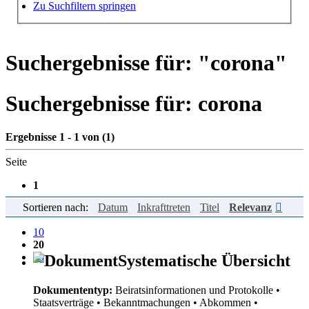
Hilfe zur Suche
Zu Suchfiltern springen
Suchergebnisse für: "
corona
"
Suchergebnisse für:
corona
Ergebnisse 1 - 1 von (1)
Seite
1
Sortieren nach:
Datum
Inkrafttreten
Titel
Relevanz
Einträge pro Seite
10
20
50
Systematische Übersicht
Dokumententyp:
Beiratsinformationen und Protokolle
•
Staatsverträge
• Bekanntmachungen
• Abkommen
•