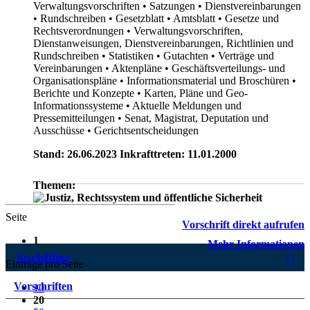
Verwaltungsvorschriften
• Satzungen
• Dienstvereinbarungen
• Rundschreiben
• Gesetzblatt
• Amtsblatt
• Gesetze und
Rechtsverordnungen
• Verwaltungsvorschriften,
Dienstanweisungen, Dienstvereinbarungen, Richtlinien und
Rundschreiben
• Statistiken
• Gutachten
• Verträge und
Vereinbarungen
• Aktenpläne
• Geschäftsverteilungs- und
Organisationspläne
• Informationsmaterial und Broschüren
•
Berichte und Konzepte
• Karten, Pläne und Geo-
Informationssysteme
• Aktuelle Meldungen und
Pressemitteilungen
• Senat, Magistrat, Deputation und
Ausschüsse
• Gerichtsentscheidungen
Stand: 26.06.2023 Inkrafttreten: 11.01.2000
Themen:
Seite
Vorschrift direkt aufrufen
1
Mehr Informationen
Suchfilter
Einträge pro Seite
Vorschriften
10
20