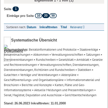
Ergebnisse 1 - 1 von (1)
1
Seite
10
20
50
Einträge pro Seite
Sortieren nach:
Relevanz
Datum
Inkrafttreten
Titel
Systematische Übersicht
Beiratsinformationen und Protokolle
• Staatsverträge
•
Dokumententyp:
Bekanntmachungen
• Abkommen
• Verwaltungsvorschriften
• Satzungen
•
Dienstvereinbarungen
• Rundschreiben
• Gesetzblatt
• Amtsblatt
• Gesetze
und Rechtsverordnungen
• Verwaltungsvorschriften, Dienstanweisungen,
Dienstvereinbarungen, Richtlinien und Rundschreiben
• Statistiken
•
Gutachten
• Verträge und Vereinbarungen
• Aktenpläne
•
Geschäftsverteilungs- und Organisationspläne
• Informationsmaterial und
Broschüren
• Berichte und Konzepte
• Karten, Pläne und Geo-
Informationssysteme
• Aktuelle Meldungen und Pressemitteilungen
•
Senat, Magistrat, Deputation und Ausschüsse
• Gerichtsentscheidungen
Stand: 26.06.2023 Inkrafttreten: 11.01.2000