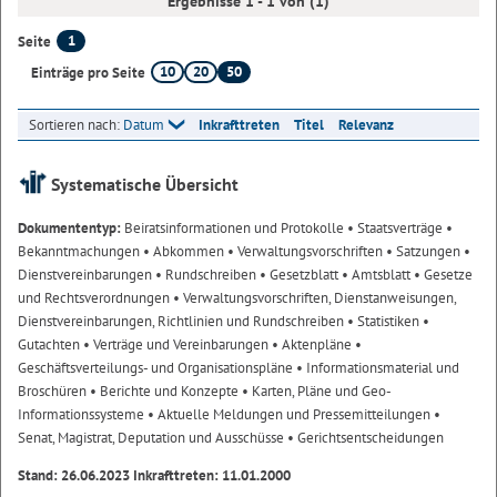
Ergebnisse 1 - 1 von (1)
1
Seite
10
20
50
Einträge pro Seite
Sortieren nach:
Datum
Inkrafttreten
Titel
Relevanz
Systematische Übersicht
Dokumententyp:
Beiratsinformationen und Protokolle
• Staatsverträge
•
Bekanntmachungen
• Abkommen
• Verwaltungsvorschriften
• Satzungen
•
Dienstvereinbarungen
• Rundschreiben
• Gesetzblatt
• Amtsblatt
• Gesetze
und Rechtsverordnungen
• Verwaltungsvorschriften, Dienstanweisungen,
Dienstvereinbarungen, Richtlinien und Rundschreiben
• Statistiken
•
Gutachten
• Verträge und Vereinbarungen
• Aktenpläne
•
Geschäftsverteilungs- und Organisationspläne
• Informationsmaterial und
Broschüren
• Berichte und Konzepte
• Karten, Pläne und Geo-
Informationssysteme
• Aktuelle Meldungen und Pressemitteilungen
•
Senat, Magistrat, Deputation und Ausschüsse
• Gerichtsentscheidungen
Stand: 26.06.2023 Inkrafttreten: 11.01.2000