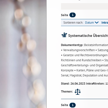
1
Seite
Sortieren nach:
Datum
Inkr
Systematische Übersich
Dokumententyp:
Beiratsinformatio
• Verwaltungsvorschriften
• Satzun
• Gesetze und Rechtsverordnunge
Richtlinien und Rundschreiben
• St
Geschäftsverteilungs- und Organisa
Konzepte
• Karten, Pläne und Geo
Senat, Magistrat, Deputation und A
Stand: 26.06.2023 Inkrafttreten: 1
Themen:
1
Seite