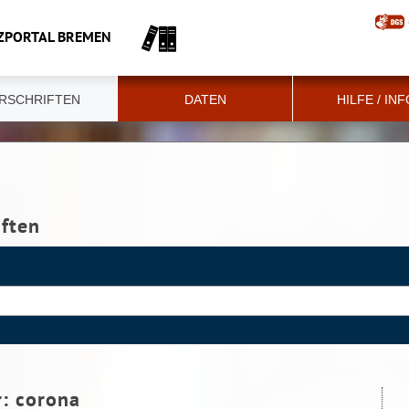
ZPORTAL BREMEN
RSCHRIFTEN
DATEN
HILFE / IN
iften
r:
corona