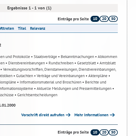
Ergebnisse 1 - 1 von (1)
10
20
50
Einträge pro Seite
afttreten
Titel
Relevanz
t
nen und Protokolle
• Staatsverträge
• Bekanntmachungen
• Abkommen
gen
• Dienstvereinbarungen
• Rundschreiben
• Gesetzblatt
• Amtsblatt
n
• Verwaltungsvorschriften, Dienstanweisungen, Dienstvereinbarungen,
atistiken
• Gutachten
• Verträge und Vereinbarungen
• Aktenpläne
•
tionspläne
• Informationsmaterial und Broschüren
• Berichte und
-Informationssysteme
• Aktuelle Meldungen und Pressemitteilungen
•
usschüsse
• Gerichtsentscheidungen
1.01.2000
Vorschrift direkt aufrufen
Mehr Informationen
10
20
50
Einträge pro Seite