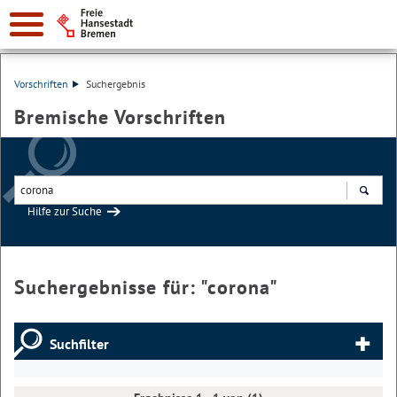
Vorschriften
Suchergebnis
Bremische Vorschriften
Hilfe zur Suche
Suchen
Suchergebnisse für: "
corona
"
Suchfilter