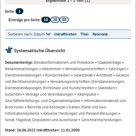
Ergebnisse 1 - 1 von (1)
1
Seite
10
20
50
Einträge pro Seite
Sortieren nach:
Datum
Inkrafttreten
Titel
Relevanz
Systematische Übersicht
Dokumententyp:
Beiratsinformationen und Protokolle
• Staatsverträge
•
Bekanntmachungen
• Abkommen
• Verwaltungsvorschriften
• Satzungen
•
Dienstvereinbarungen
• Rundschreiben
• Gesetzblatt
• Amtsblatt
• Gesetze
und Rechtsverordnungen
• Verwaltungsvorschriften, Dienstanweisungen,
Dienstvereinbarungen, Richtlinien und Rundschreiben
• Statistiken
•
Gutachten
• Verträge und Vereinbarungen
• Aktenpläne
•
Geschäftsverteilungs- und Organisationspläne
• Informationsmaterial und
Broschüren
• Berichte und Konzepte
• Karten, Pläne und Geo-
Informationssysteme
• Aktuelle Meldungen und Pressemitteilungen
•
Senat, Magistrat, Deputation und Ausschüsse
• Gerichtsentscheidungen
Stand: 26.06.2023 Inkrafttreten: 11.01.2000