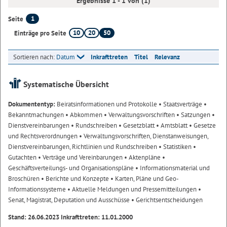
Ergebnisse 1 - 1 von (1)
1
Seite
10
20
50
Einträge pro Seite
Sortieren nach:
Datum
Inkrafttreten
Titel
Relevanz
Systematische Übersicht
Dokumententyp:
Beiratsinformationen und Protokolle
• Staatsverträge
•
Bekanntmachungen
• Abkommen
• Verwaltungsvorschriften
• Satzungen
•
Dienstvereinbarungen
• Rundschreiben
• Gesetzblatt
• Amtsblatt
• Gesetze
und Rechtsverordnungen
• Verwaltungsvorschriften, Dienstanweisungen,
Dienstvereinbarungen, Richtlinien und Rundschreiben
• Statistiken
•
Gutachten
• Verträge und Vereinbarungen
• Aktenpläne
•
Geschäftsverteilungs- und Organisationspläne
• Informationsmaterial und
Broschüren
• Berichte und Konzepte
• Karten, Pläne und Geo-
Informationssysteme
• Aktuelle Meldungen und Pressemitteilungen
•
Senat, Magistrat, Deputation und Ausschüsse
• Gerichtsentscheidungen
Stand: 26.06.2023 Inkrafttreten: 11.01.2000