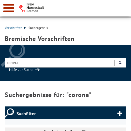
Vorschriften
Suchergebnis
Bremische Vorschriften
Hilfe zur Suche
Suchen
Suchergebnisse für: "
corona
"
Suchfilter