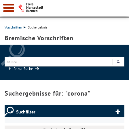
Vorschriften
Suchergebnis
Bremische Vorschriften
Hilfe zur Suche
Suchen
Suchergebnisse für: "
corona
"
Suchfilter