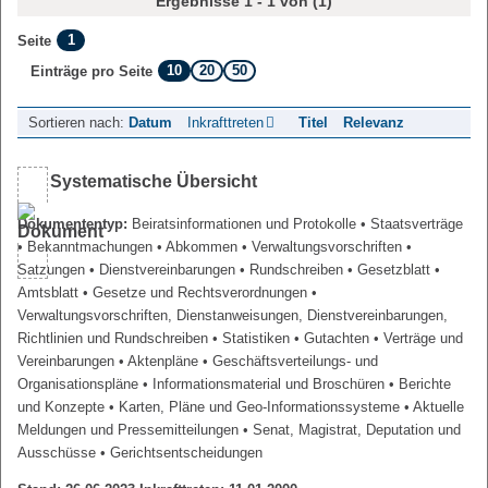
Ergebnisse 1 - 1 von (1)
1
Seite
10
20
50
Einträge pro Seite
Sortieren nach:
Datum
Inkrafttreten
Titel
Relevanz
Systematische Übersicht
Dokumententyp:
Beiratsinformationen und Protokolle
• Staatsverträge
• Bekanntmachungen
• Abkommen
• Verwaltungsvorschriften
•
Satzungen
• Dienstvereinbarungen
• Rundschreiben
• Gesetzblatt
•
Amtsblatt
• Gesetze und Rechtsverordnungen
•
Verwaltungsvorschriften, Dienstanweisungen, Dienstvereinbarungen,
Richtlinien und Rundschreiben
• Statistiken
• Gutachten
• Verträge und
Vereinbarungen
• Aktenpläne
• Geschäftsverteilungs- und
Organisationspläne
• Informationsmaterial und Broschüren
• Berichte
und Konzepte
• Karten, Pläne und Geo-Informationssysteme
• Aktuelle
Meldungen und Pressemitteilungen
• Senat, Magistrat, Deputation und
Ausschüsse
• Gerichtsentscheidungen