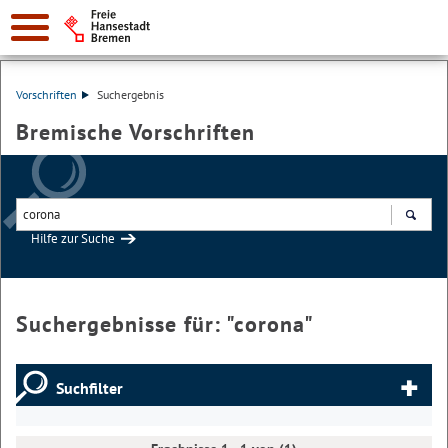
Vorschriften
Suchergebnis
Bremische Vorschriften
Hilfe zur Suche
Suchen
Suchergebnisse für: "
corona
"
Suchfilter