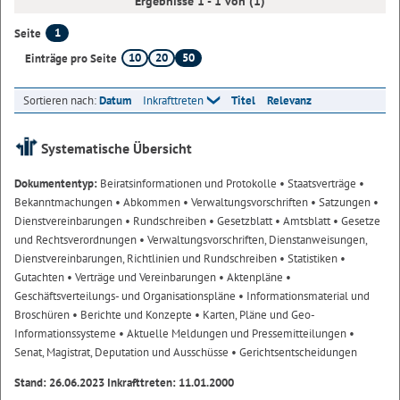
Ergebnisse 1 - 1 von (1)
1
Seite
10
20
50
Einträge pro Seite
Sortieren nach:
Datum
Inkrafttreten
Titel
Relevanz
Systematische Übersicht
Dokumententyp:
Beiratsinformationen und Protokolle
• Staatsverträge
•
Bekanntmachungen
• Abkommen
• Verwaltungsvorschriften
• Satzungen
•
Dienstvereinbarungen
• Rundschreiben
• Gesetzblatt
• Amtsblatt
• Gesetze
und Rechtsverordnungen
• Verwaltungsvorschriften, Dienstanweisungen,
Dienstvereinbarungen, Richtlinien und Rundschreiben
• Statistiken
•
Gutachten
• Verträge und Vereinbarungen
• Aktenpläne
•
Geschäftsverteilungs- und Organisationspläne
• Informationsmaterial und
Broschüren
• Berichte und Konzepte
• Karten, Pläne und Geo-
Informationssysteme
• Aktuelle Meldungen und Pressemitteilungen
•
Senat, Magistrat, Deputation und Ausschüsse
• Gerichtsentscheidungen
Stand: 26.06.2023 Inkrafttreten: 11.01.2000