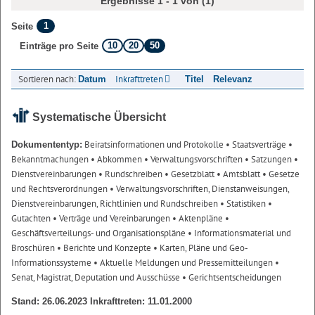
Ergebnisse 1 - 1 von (1)
1
Seite
10
20
50
Einträge pro Seite
Sortieren nach:
Inkrafttreten
Datum
Titel
Relevanz
Systematische Übersicht
Beiratsinformationen und Protokolle
• Staatsverträge
•
Dokumententyp:
Bekanntmachungen
• Abkommen
• Verwaltungsvorschriften
• Satzungen
•
Dienstvereinbarungen
• Rundschreiben
• Gesetzblatt
• Amtsblatt
• Gesetze
und Rechtsverordnungen
• Verwaltungsvorschriften, Dienstanweisungen,
Dienstvereinbarungen, Richtlinien und Rundschreiben
• Statistiken
•
Gutachten
• Verträge und Vereinbarungen
• Aktenpläne
•
Geschäftsverteilungs- und Organisationspläne
• Informationsmaterial und
Broschüren
• Berichte und Konzepte
• Karten, Pläne und Geo-
Informationssysteme
• Aktuelle Meldungen und Pressemitteilungen
•
Senat, Magistrat, Deputation und Ausschüsse
• Gerichtsentscheidungen
Stand: 26.06.2023 Inkrafttreten: 11.01.2000