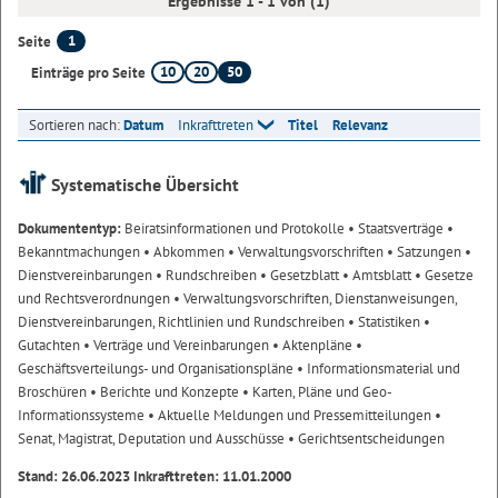
Ergebnisse 1 - 1 von (1)
1
Seite
10
20
50
Einträge pro Seite
Sortieren nach:
Datum
Inkrafttreten
Titel
Relevanz
Systematische Übersicht
Dokumententyp:
Beiratsinformationen und Protokolle
• Staatsverträge
•
Bekanntmachungen
• Abkommen
• Verwaltungsvorschriften
• Satzungen
•
Dienstvereinbarungen
• Rundschreiben
• Gesetzblatt
• Amtsblatt
• Gesetze
und Rechtsverordnungen
• Verwaltungsvorschriften, Dienstanweisungen,
Dienstvereinbarungen, Richtlinien und Rundschreiben
• Statistiken
•
Gutachten
• Verträge und Vereinbarungen
• Aktenpläne
•
Geschäftsverteilungs- und Organisationspläne
• Informationsmaterial und
Broschüren
• Berichte und Konzepte
• Karten, Pläne und Geo-
Informationssysteme
• Aktuelle Meldungen und Pressemitteilungen
•
Senat, Magistrat, Deputation und Ausschüsse
• Gerichtsentscheidungen
Stand: 26.06.2023 Inkrafttreten: 11.01.2000