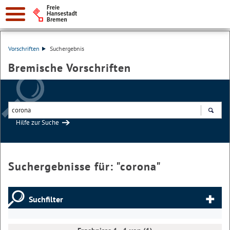
Vorschriften
Suchergebnis
Bremische Vorschriften
Hilfe zur Suche
Suchen
Suchergebnisse für: "
corona
"
Suchfilter