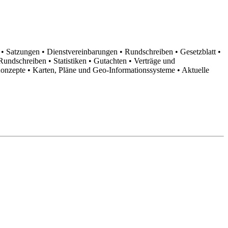
n
• Satzungen
• Dienstvereinbarungen
• Rundschreiben
• Gesetzblatt
•
d Rundschreiben
• Statistiken
• Gutachten
• Verträge und
Konzepte
• Karten, Pläne und Geo-Informationssysteme
• Aktuelle