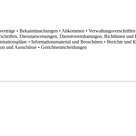
sverträge
• Bekanntmachungen
• Abkommen
• Verwaltungsvorschrifte
schriften, Dienstanweisungen, Dienstvereinbarungen, Richtlinien un
anisationspläne
• Informationsmaterial und Broschüren
• Berichte und 
tion und Ausschüsse
• Gerichtsentscheidungen