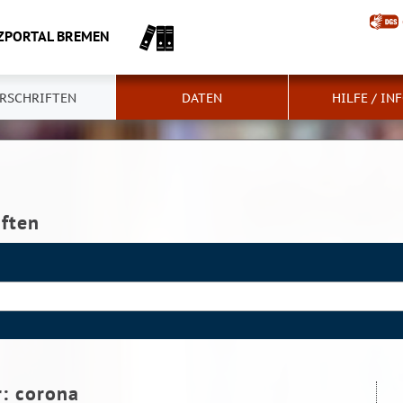
ZPORTAL BREMEN
RSCHRIFTEN
DATEN
HILFE / IN
iften
r:
corona