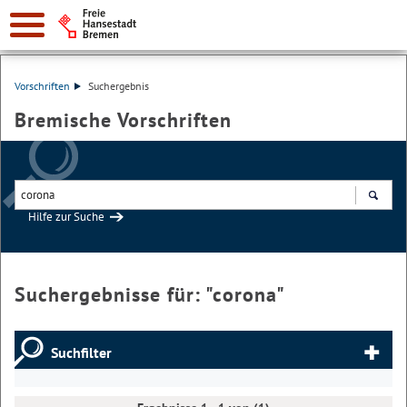
Vorschriften
Suchergebnis
Bremische Vorschriften
Hilfe zur Suche
Suchen
Suchergebnisse für: "
corona
"
Suchfilter