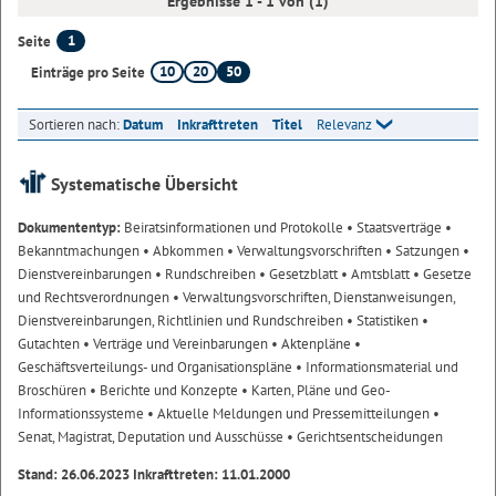
Ergebnisse 1 - 1 von (1)
1
Seite
10
20
50
Einträge pro Seite
Sortieren nach:
Datum
Inkrafttreten
Titel
Relevanz
Systematische Übersicht
Dokumententyp:
Beiratsinformationen und Protokolle
• Staatsverträge
•
Bekanntmachungen
• Abkommen
• Verwaltungsvorschriften
• Satzungen
•
Dienstvereinbarungen
• Rundschreiben
• Gesetzblatt
• Amtsblatt
• Gesetze
und Rechtsverordnungen
• Verwaltungsvorschriften, Dienstanweisungen,
Dienstvereinbarungen, Richtlinien und Rundschreiben
• Statistiken
•
Gutachten
• Verträge und Vereinbarungen
• Aktenpläne
•
Geschäftsverteilungs- und Organisationspläne
• Informationsmaterial und
Broschüren
• Berichte und Konzepte
• Karten, Pläne und Geo-
Informationssysteme
• Aktuelle Meldungen und Pressemitteilungen
•
Senat, Magistrat, Deputation und Ausschüsse
• Gerichtsentscheidungen
Stand: 26.06.2023 Inkrafttreten: 11.01.2000