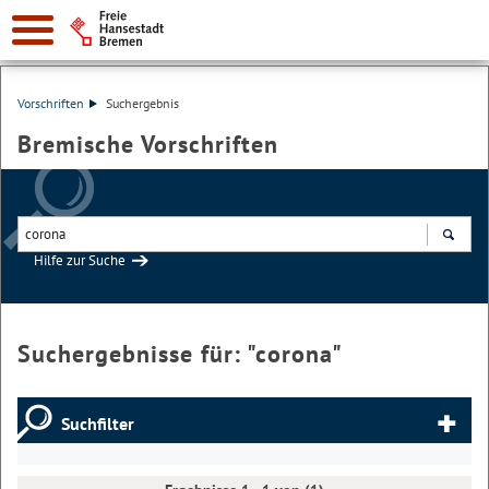
Vorschriften
Suchergebnis
Bremische Vorschriften
Hilfe zur Suche
Suchen
Suchergebnisse für: "
corona
"
Suchfilter