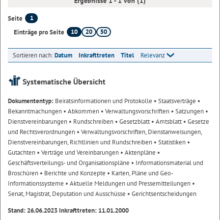
Ergebnisse 1 - 1 von (1)
1
Seite
10
20
50
Einträge pro Seite
Sortieren nach:
Datum
Inkrafttreten
Titel
Relevanz
Systematische Übersicht
Dokumententyp:
Beiratsinformationen und Protokolle
• Staatsverträge
•
Bekanntmachungen
• Abkommen
• Verwaltungsvorschriften
• Satzungen
•
Dienstvereinbarungen
• Rundschreiben
• Gesetzblatt
• Amtsblatt
• Gesetze
und Rechtsverordnungen
• Verwaltungsvorschriften, Dienstanweisungen,
Dienstvereinbarungen, Richtlinien und Rundschreiben
• Statistiken
•
Gutachten
• Verträge und Vereinbarungen
• Aktenpläne
•
Geschäftsverteilungs- und Organisationspläne
• Informationsmaterial und
Broschüren
• Berichte und Konzepte
• Karten, Pläne und Geo-
Informationssysteme
• Aktuelle Meldungen und Pressemitteilungen
•
Senat, Magistrat, Deputation und Ausschüsse
• Gerichtsentscheidungen
Stand: 26.06.2023 Inkrafttreten: 11.01.2000