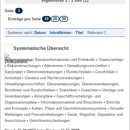
Ergebnisse 1 - 1 von (1)
1
Seite
10
20
50
Einträge pro Seite
Sortieren nach:
Datum
Inkrafttreten
Titel
Relevanz
Systematische Übersicht
Dokumententyp:
Beiratsinformationen und Protokolle
• Staatsverträge
• Bekanntmachungen
• Abkommen
• Verwaltungsvorschriften
•
Satzungen
• Dienstvereinbarungen
• Rundschreiben
• Gesetzblatt
•
Amtsblatt
• Gesetze und Rechtsverordnungen
•
Verwaltungsvorschriften, Dienstanweisungen, Dienstvereinbarungen,
Richtlinien und Rundschreiben
• Statistiken
• Gutachten
• Verträge und
Vereinbarungen
• Aktenpläne
• Geschäftsverteilungs- und
Organisationspläne
• Informationsmaterial und Broschüren
• Berichte
und Konzepte
• Karten, Pläne und Geo-Informationssysteme
• Aktuelle
Meldungen und Pressemitteilungen
• Senat, Magistrat, Deputation und
Ausschüsse
• Gerichtsentscheidungen