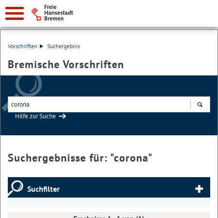
Vorschriften
Suchergebnis
Bremische Vorschriften
Hilfe zur Suche
Suchen
Suchergebnisse für: "
corona
"
Suchfilter