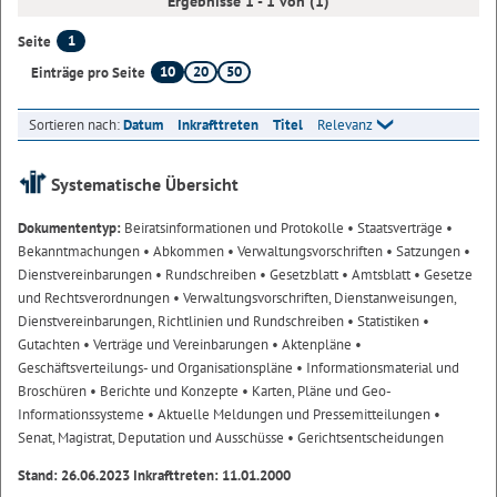
Ergebnisse 1 - 1 von (1)
1
Seite
10
20
50
Einträge pro Seite
Sortieren nach:
Datum
Inkrafttreten
Titel
Relevanz
Systematische Übersicht
Dokumententyp:
Beiratsinformationen und Protokolle
• Staatsverträge
•
Bekanntmachungen
• Abkommen
• Verwaltungsvorschriften
• Satzungen
•
Dienstvereinbarungen
• Rundschreiben
• Gesetzblatt
• Amtsblatt
• Gesetze
und Rechtsverordnungen
• Verwaltungsvorschriften, Dienstanweisungen,
Dienstvereinbarungen, Richtlinien und Rundschreiben
• Statistiken
•
Gutachten
• Verträge und Vereinbarungen
• Aktenpläne
•
Geschäftsverteilungs- und Organisationspläne
• Informationsmaterial und
Broschüren
• Berichte und Konzepte
• Karten, Pläne und Geo-
Informationssysteme
• Aktuelle Meldungen und Pressemitteilungen
•
Senat, Magistrat, Deputation und Ausschüsse
• Gerichtsentscheidungen
Stand: 26.06.2023 Inkrafttreten: 11.01.2000