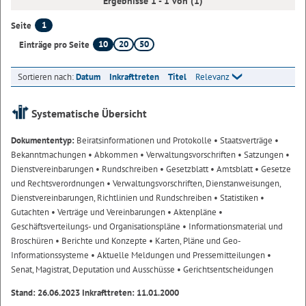
Ergebnisse 1 - 1 von (1)
1
Seite
10
20
50
Einträge pro Seite
Sortieren nach:
Datum
Inkrafttreten
Titel
Relevanz
Systematische Übersicht
Dokumententyp:
Beiratsinformationen und Protokolle
• Staatsverträge
•
Bekanntmachungen
• Abkommen
• Verwaltungsvorschriften
• Satzungen
•
Dienstvereinbarungen
• Rundschreiben
• Gesetzblatt
• Amtsblatt
• Gesetze
und Rechtsverordnungen
• Verwaltungsvorschriften, Dienstanweisungen,
Dienstvereinbarungen, Richtlinien und Rundschreiben
• Statistiken
•
Gutachten
• Verträge und Vereinbarungen
• Aktenpläne
•
Geschäftsverteilungs- und Organisationspläne
• Informationsmaterial und
Broschüren
• Berichte und Konzepte
• Karten, Pläne und Geo-
Informationssysteme
• Aktuelle Meldungen und Pressemitteilungen
•
Senat, Magistrat, Deputation und Ausschüsse
• Gerichtsentscheidungen
Stand: 26.06.2023 Inkrafttreten: 11.01.2000