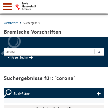
Vorschriften
Suchergebnis
Bremische Vorschriften
Hilfe zur Suche
Suchen
Suchergebnisse für: "
corona
"
Suchfilter